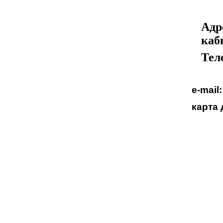
Адре
каб
Теле
е-mail
карта 