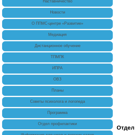
Наставничество
Новости
О ППМС-центре «Развитие»
Медиация
Дистанционное обучение
ТПМПК
ИПРА
ОВЗ
Планы
Советы психолога и логопеда
Программа
Отдел профилактики
Отдел
Информация для школ и детских садов