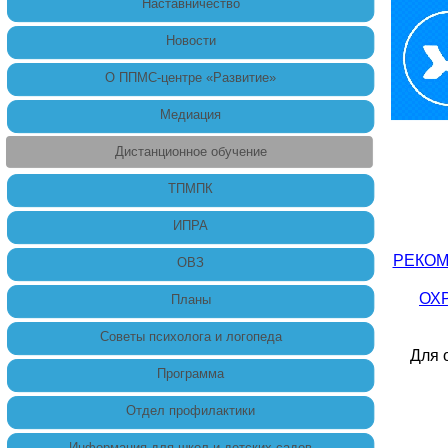
Наставничество
Новости
О ППМС-центре «Развитие»
Медиация
Дистанционное обучение
ТПМПК
ИПРА
РЕКОМ
ОВЗ
ОХ
Планы
Советы психолога и логопеда
Для 
Программа
Отдел профилактики
Информация для школ и детских садов