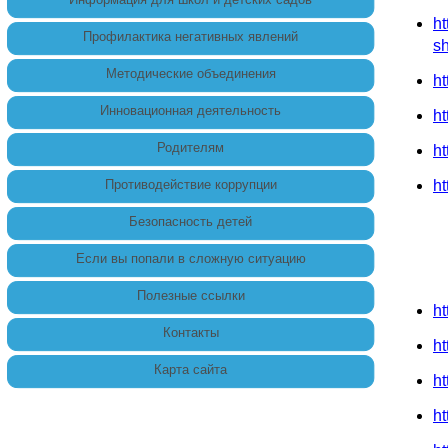
ht
Профилактика негативных явлений
s
Методические объединения
ht
Инновационная деятельность
ht
Родителям
ht
Противодействие коррупции
h
Безопасность детей
Если вы попали в сложную ситуацию
Полезные ссылки
ht
Контакты
ht
Карта сайта
ht
ht