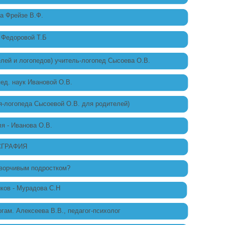
а Фрейзе В.Ф.
 Федоровой Т.Б
елей и логопедов) учитель-логопед Сысоева О.В.
пед. наук Ивановой О.В.
огопеда Сысоевой О.В. для родителей)
я - Иванова О.В.
СГРАФИЯ
оворчивым подростком?
ков - Мурадова С.Н
гам. Алексеева В.В., педагог-психолог