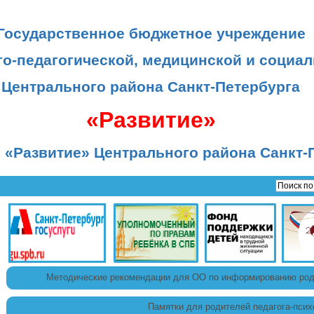
Государственное бюджетное учреждение
го-педагогической, медицинской и социа
Центрального района Санкт-Петербурга
«Развитие»
 «Развитие» Центрального района Санкт-
Методические рекомендации для ОО по информированию роди
Памятки для родителей педагога-психо