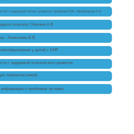
тей с задержкой психич. развития- Чубарова И.Ю., Матвеевская Л.И.
едагог-психолог Олегина А.В.
ку - Алексеева В.В.
ловообразования у детей с ОНР
ста с задержкой психического развития
их первоклассников
я информации о проблемах аутизма