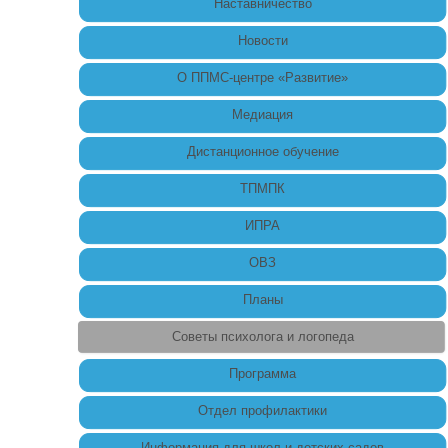
Наставничество
Новости
О ППМС-центре «Развитие»
Медиация
Дистанционное обучение
ТПМПК
ИПРА
ОВЗ
Планы
Советы психолога и логопеда
Программа
Отдел профилактики
Информация для школ и детских садов