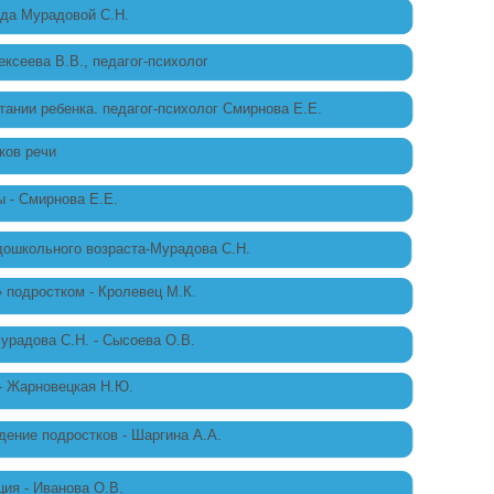
еда Мурадовой С.Н.
ексеева В.В., педагог-психолог
тании ребенка. педагог-психолог Смирнова Е.Е.
ков речи
 - Смирнова Е.Е.
дошкольного возраста-Мурадова С.Н.
 подростком - Кролевец М.К.
урадова С.Н. - Сысоева О.В.
- Жарновецкая Н.Ю.
дение подростков - Шаргина А.А.
ия - Иванова О.В.