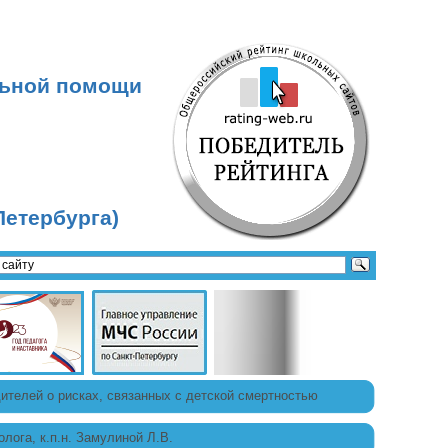
льной помощи
Петербурга)
телей о рисках, связанных с детской смертностью
лога, к.п.н. Замулиной Л.В.