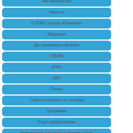
Наставничество
Новости
О ППМС-центре «Развитие»
Медиация
Дистанционное обучение
ТПМПК
ИПРА
ОВЗ
Планы
Советы психолога и логопеда
Программа
Отдел профилактики
Информация для школ и детских садов