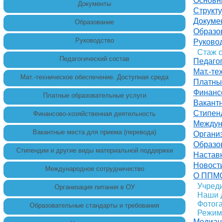
Основн
Документы
Структу
Докуме
Образование
Образо
Руководство
Руково
Стаж 
Педагогический состав
Педагог
Мат.-те
Мат.-техническое обеспечение. Доступная среда
Платны
Финанс
Платные образовательные услуги
Вакант
Стипен
Финансово-хозяйственная деятельность
Междун
Вакантные места для приема (перевода)
Органи
Образо
Стипендии и другие виды материальной поддержки
Настав
Новост
Международное сотрудничество
О ППМС
Учред
Организация питания в ОУ
Наши 
Фотог
Образовательные стандарты и требования
Режим
Медиац