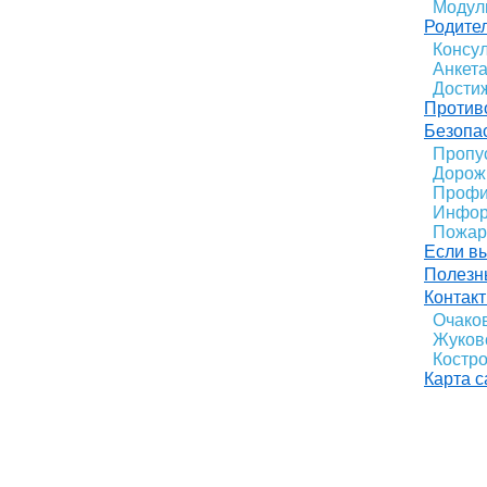
Модул
Родите
Консу
Анкета
Дости
Против
Безопас
Пропу
Дорож
Профи
Инфор
Пожар
Если в
Полезн
Контак
Очако
Жуковс
Костро
Карта с