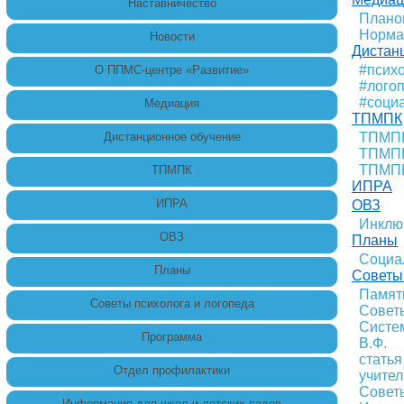
Наставничество
Плано
Норма
Новости
Дистан
#псих
О ППМС-центре «Развитие»
#лого
#соци
Медиация
ТПМПК
Дистанционное обучение
ТПМПК
ТПМПК
ТПМПК
ТПМПК
ИПРА
ИПРА
ОВЗ
Инклю
ОВЗ
Планы
Социа
Планы
Советы 
Памят
Советы психолога и логопеда
Советы
Систем
Программа
В.Ф.
статья
Отдел профилактики
учител
Советы
Информация для школ и детских садов