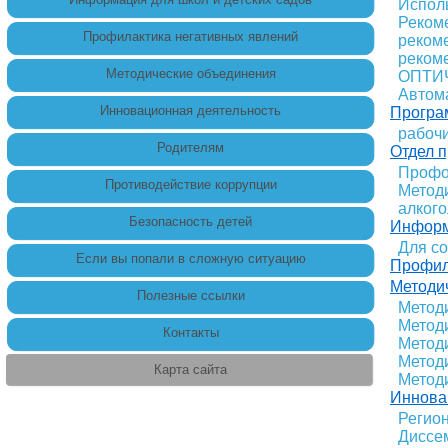
Испол
Реком
Профилактика негативных явлений
реком
реком
Методические объединения
ОПТИ
Автома
Инновационная деятельность
Програ
рабоч
Родителям
Отдел 
Профо
Противодействие коррупции
Методи
алкого
Безопасность детей
Информ
Для с
Если вы попали в сложную ситуацию
Профил
Методи
Полезные ссылки
Метод
Метод
Контакты
Метод
Метод
Карта сайта
Метод
Иннова
Регио
Диссе