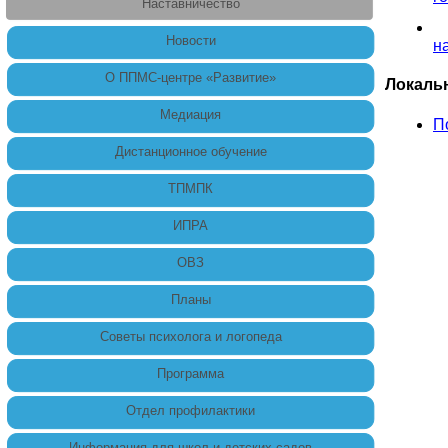
Наставничество
Новости
н
О ППМС-центре «Развитие»
Локаль
Медиация
П
Дистанционное обучение
ТПМПК
ИПРА
ОВЗ
Планы
Советы психолога и логопеда
Программа
Отдел профилактики
Информация для школ и детских садов