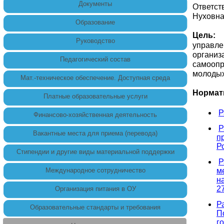
Документы
Ответст
Нуховн
Образование
Цель:
с
Руководство
управл
органи
Педагогический состав
самоопр
молодых
Мат.-техническое обеспечение. Доступная среда
Нормат
Платные образовательные услуги
Р
Финансово-хозяйственная деятельность
Р
Вакантные места для приема (перевода)
п
Р
Стипендии и другие виды материальной поддержки
Р
Международное сотрудничество
м
н
2
Организация питания в ОУ
Р
Образовательные стандарты и требования
П
г