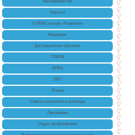
Наставничество
Новости
О ППМС-центре «Развитие»
Медиация
Дистанционное обучение
ТПМПК
ИПРА
ОВЗ
Планы
Советы психолога и логопеда
Программа
Отдел профилактики
Информация для школ и детских садов